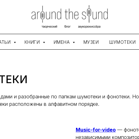
АТЬИ
КНИГИ
ИМЕНА
МУЗЕИ
ШУМОТЕКИ
ТЕКИ
одами и разобранные по папкам шумотеки и фонотеки. Но
еки расположены в алфавитном порядке.
Music-for-video
— фоноте
независимыми композитор