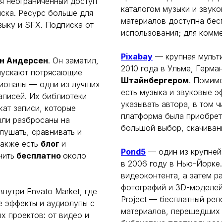
я неограниченный доступ
каталогом музыки и звук
иска. Ресурс больше для
материалов доступна бес
зыку и SFX. Подписка от
использования; для комме
Pixabay
— крупная мульт
н Андерсен
. Он заметил,
2010 года в Ульме, Герма
ыпускают потрясающие
Штайнбергером
. Помим
сионалы — одни из лучших
есть музыка и звуковые э
аписей. Их библиотеки
указывать автора, в том 
жат записи, которые
платформа была приобрет
ыли разбросаны на
большой выбор, скачивани
лушать, сравнивать и
 также есть
блог
и
Pond5
— один из крупней
чить
бесплатно
около
в 2006 году в Нью-Йорке
видеоконтента, а затем р
фотографий и 3D-моделей.
нутри Envato Market, где
Project — бесплатный реп
е эффекты и аудиолупы с
материалов, перешедших 
ых проектов: от видео и