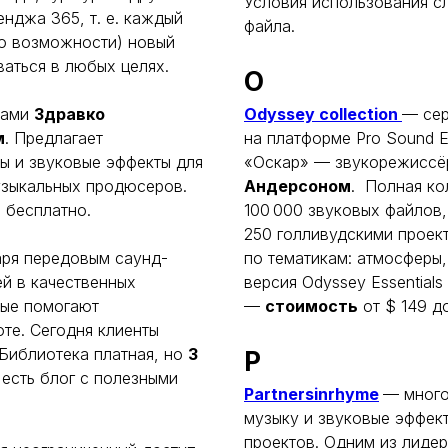
Условия использования сл
енджа 365, т. е. каждый
файла.
по возможности) новый
ваться в любых целях.
O
рами
Здравко
Odyssey collection
— сер
м
. Предлагает
на платформе Pro Sound E
ы и звуковые эффекты для
«Оскар» — звукорежисс
узыкальных продюсеров.
Андерсоном
. Полная ко
 бесплатно.
100 000 звуковых файлов,
250 голливудскими проек
аря передовым саунд-
по тематикам: атмосферы,
ей в качественных
версия Odyssey Essential
рые помогают
—
стоимость
от $ 149 д
те. Сегодня клиенты
. Библиотека платная, но
3
P
 есть блог с полезными
Partnersinrhyme
— много
музыку и звуковые эффект
проектов. Одним из лиде