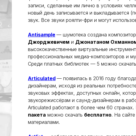
записи, сделанные им лично в условиях челл
новый день записывается и выкладывается (
звук. Все звуки роялти-фри и могут использо
Antisample
— шумотека создана композито
Джорджевичем
и
Джонатаном Охманно
высококачественные виртуальные инструмент
профессиональных медиа-композиторов и м
Среди платных библиотек — 5 можно скачать
Articulated
— появилась в 2016 году благод
дизайнерам, исходя из реальных потребност
звуковых эффектах, доступных онлайн, кото
звукорежиссёрам и саунд-дизайнерам в рабо
Articulated работают в более чем 60 странах
пакета
можно скачать
бесплатно
. На сайте
материалами.