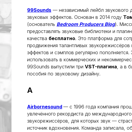
99Sounds
— независимый лейбл звукового 
звуковых эффектов. Основан в 2014 году
То
(основатель
Bedroom Producers Blog
). Мис
предоставлять звуковые библиотеки и плаги
качества
бесплатно
. Это платформа для сот
продвижения талантливых звукорежиссёров 
эффектов и сэмплов регулярно пополняется.
использовать в коммерческих и некоммерческ
99Sounds выпустили три
VST-плагина
, а в 
пособия по звуковому дизайну.
A
Airbornesound
— с 1996 года компания прош
увлечённого рекордиста до международного
звукорежиссёров, для которых звук — страст
источник вдохновения. Команда записала, о