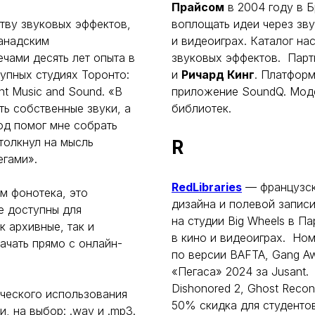
Прайсом
в 2004 году в Б
тву звуковых эффектов,
воплощать идеи через зву
анадским
и видеоиграх. Каталог на
чами десять лет опыта в
звуковых эффектов. Пар
упных студиях Торонто:
и
Ричард Кинг
. Платформ
nt Music and Sound. «В
приложение SoundQ. Моде
ть собственные звуки, а
библиотек.
ход помог мне собрать
толкнул на мысль
R
егами».
RedLibraries
— французск
м фонотека, это
дизайна и полевой записи
е доступны для
на студии Big Wheels в П
к архивные, так и
в кино и видеоиграх. Но
чать прямо с онлайн-
по версии BAFTA, Gang Aw
«Пегаса» 2024 за Jusant. В
Dishonored 2, Ghost Recon
ческого использования
50% скидка для студенто
, на выбор: .wav и .mp3.