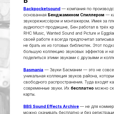
B
Backpocketsound
— компания по производс
основанная
Бенджамином Спиллером
— к
звукорежиссёром и монтажером. Имея за пле
аудиопост-продакшне, Бен работал в трёх кр
RHC Music, Wanted Sound and Picture и Eggpla
своей работе я всегда предпочитал записыва
не брать их из готовых библиотек. Этот под
большую коллекцию звуковых эффектов и на
поделиться этими звуками с друзьями и колл
Basmania
— Звуки Басмании — это не совсе
уникальная коллекция звуков района, которы
свободного распространения. Туда входят ка
современные звуки. Их
бесплатно
можно ска
карты.
BBS Sound Effects Archive
— не для коммер
можно скачивать бесплатно и без регистрации