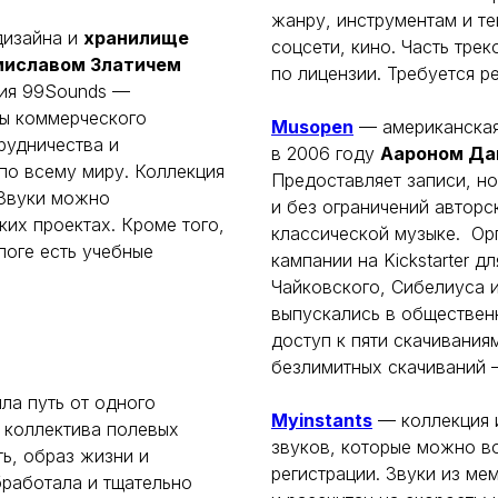
жанру, инструментам и те
дизайна и
хранилище
соцсети, кино. Часть тре
миславом Златичем
по лицензии. Требуется ре
сия 99Sounds —
ны коммерческого
Musopen
— американская
рудничества и
в 2006 году
Аароном Да
по всему миру. Коллекция
Предоставляет записи, но
 Звуки можно
и без ограничений автор
их проектах. Кроме того,
классической музыке. Ор
блоге есть учебные
кампании на Kickstarter 
Чайковского, Сибелиуса 
выпускались в общественн
доступ к пяти скачивания
безлимитных скачиваний 
ла путь от одного
Myinstants
— коллекция и
 коллектива полевых
звуков, которые можно во
ь, образ жизни и
регистрации. Звуки из ме
бработала и тщательно