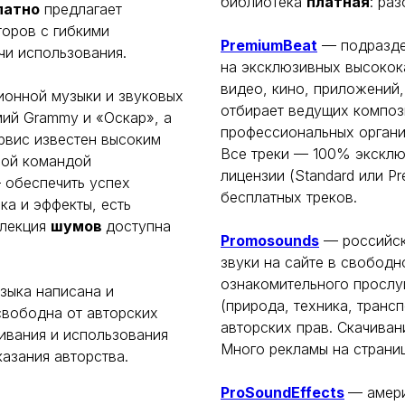
библиотека
платная
: ра
латно
предлагает
оров с гибкими
PremiumBeat
— подраздел
чи использования.
на эксклюзивных высокок
видео, кино, приложений,
ионной музыки и звуковых
отбирает ведущих композ
ий Grammy и «Оскар», а
профессиональных органи
рвис известен высоким
Все треки — 100% эксклю
ной командой
лицензии (Standard или P
обеспечить успех
бесплатных треков.
ка и эффекты, есть
ллекция
шумов
доступна
Promosounds
— российск
звуки на сайте в свободн
ознакомительного прослу
зыка написана и
(природа, техника, трансп
свободна от авторских
авторских прав. Скачиван
ивания и использования
Много рекламы на страни
казания авторства.
ProSoundEffects
— амери