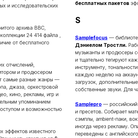
бесплатных пакетов
эф
ных и исследовательских
S
нитого архива BBC,
 коллекции 24 414 файла ,
Samplefocus
— библиотек
личие от бесплатного
Дэниелом Тростли.
Раб
музыканты и продюсеры с
и тщательно тегируют каж
их отчислений,
инструменту, тональности
зитором и продюсером
каждую неделю на аккаун
ет самые разные жанры —
загрузок, дополнительные
опа, джаза, оркестровой
собственные звуки. Для ч
о, кино, рекламы, игр и
ательным упоминанием
Samplepro
— российский 
 доступом и возможностью
и пресетов. Собирает мат
сэмплы, ambient-паки, во
иногда через рекламу. О
х эффектов известного
переведены с английского