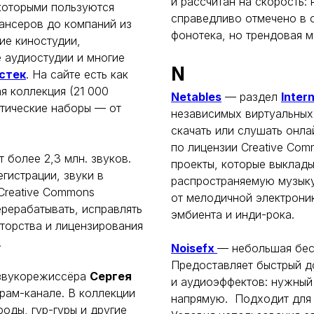
и рассчитан на скорость:
которыми пользуются
справедливо отмечено в 
ансеров до компаний из
фонотека, но трендовая м
ие киностудии,
е аудиостудии и многие
N
стек
. На сайте есть как
я коллекция (21 000
Netables
— раздел
Inter
атические наборы — от
независимых виртуальных
скачать или слушать онла
по лицензии Creative Co
 более 2,3 млн. звуков.
проекты, которые выклад
гистрации, звуки в
распространяемую музык
Creative Commons
от мелодичной электрони
перерабатывать, исправлять
эмбиента и инди-рока.
вторства и лицензирования
.
Noisefx
— небольшая бес
Предоставляет быстрый д
звукорежиссёра
Сергея
и аудиоэффектов: нужный
рам-канале. В коллекции
напрямую. Подходит для 
оды, гур-гуры и другие