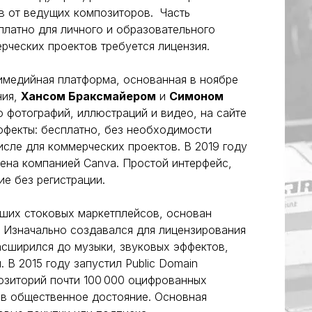
ов от ведущих композиторов. Часть
платно для личного и образовательного
рческих проектов требуется лицензия.
имедийная платформа, основанная в ноябре
ния,
Хансом Браксмайером
и
Симоном
о фотографий, иллюстраций и видео, на сайте
ффекты: бесплатно, без необходимости
числе для коммерческих проектов. В 2019 году
ена компанией Canva. Простой интерфейс,
е без регистрации.
ших стоковых маркетплейсов, основан
. Изначально создавался для лицензирования
асширился до музыки, звуковых эффектов,
 В 2015 году запустил Public Domain
озиторий почти 100 000 оцифрованных
в общественное достояние. Основная