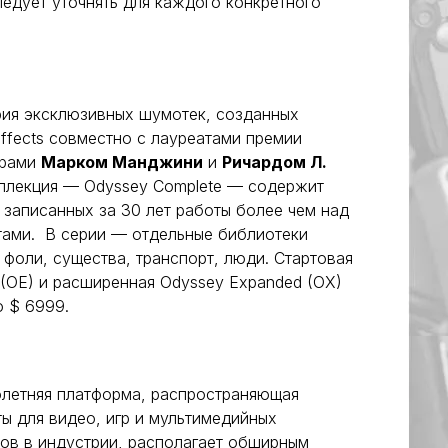
едует уточнять для каждого конкретного
ия эксклюзивных шумотек, созданных
ffects совместно с лауреатами премии
ёрами
Марком Манджини
и
Ричардом Л.
ллекция — Odyssey Complete — содержит
 записанных за 30 лет работы более чем над
тами. В серии — отдельные библиотеки
 фоли, существа, транспорт, люди. Стартовая
s (OE) и расширенная Odyssey Expanded (OX)
о $ 6999.
летняя платформа, распространяющая
ы для видео, игр и мультимедийных
ров в индустрии, располагает обширным