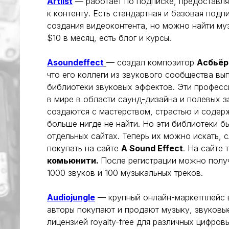
Artlist
— работает по подписке, предоставля
к контенту. Есть стандартная и базовая подп
создания видеоконтента, но можно найти му
$10 в месяц, есть блог и курсы.
Asoundeffect
— создал композитор
Асбьёр
что его коллеги из звукового сообщества в
библиотеки звуковых эффектов. Эти профес
в мире в области саунд-дизайна и полевых з
создаются с мастерством, страстью и содер
больше нигде не найти. Но эти библиотеки б
отдельных сайтах. Теперь их можно искать, с
покупать на сайте
A Sound Effect
. На сайте
комьюнити.
После регистрации можно полу
1000 звуков и 100 музыкальных треков.
Audiojungle
— крупный онлайн-маркетплейс в
авторы покупают и продают музыку, звуковы
лицензией royalty-free для различных цифров