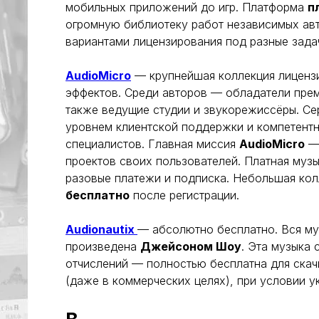
мобильных приложений до игр. Платформа
п
огромную библиотеку работ независимых авт
вариантами лицензирования под разные зада
AudioMicro
— крупнейшая коллекция лиценз
эффектов. Среди авторов — обладатели прем
также ведущие студии и звукорежиссёры. Се
уровнем клиентской поддержки и компетент
специалистов. Главная миссия
AudioMicro
— 
проектов своих пользователей. Платная музы
разовые платежи и подписка. Небольшая ко
бесплатно
после регистрации.
Audionautix
— абсолютно бесплатно. Вся му
произведена
Джейсоном Шоу
. Эта музыка 
отчислений — полностью бесплатна для скач
(даже в коммерческих целях), при условии у