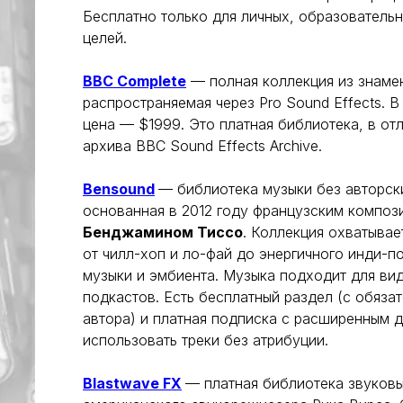
Бесплатно только для личных, образователь
целей.
BBC Complete
— полная коллекция из знаме
распространяемая через Pro Sound Effects. В
цена — $1999. Это платная библиотека, в от
архива BBC Sound Effects Archive.
Bensound
— библиотека музыки без авторск
основанная в 2012 году французским компо
Бенджамином Тиссо
. Коллекция охватыва
от чилл-хоп и ло-фай до энергичного инди-п
музыки и эмбиента. Музыка подходит для виде
подкастов. Есть бесплатный раздел (с обяз
автора) и платная подписка с расширенным
использовать треки без атрибуции.
Blastwave FX
— платная библиотека звуковы