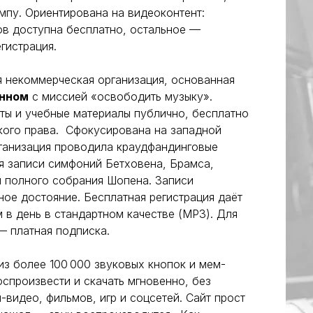
мпу. Ориентирована на видеоконтент:
ков доступна бесплатно, остальное —
гистрация.
 некоммерческая организация, основанная
нном
с миссией «освободить музыку».
ты и учебные материалы публично, бесплатно
ского права. Сфокусирована на западной
ганизация проводила краудфандинговые
для записи симфоний Бетховена, Брамса,
и полного собрания Шопена. Записи
ое достояние. Бесплатная регистрация даёт
м в день в стандартном качестве (MP3). Для
— платная подписка.
з более 100 000 звуковых кнопок и мем-
спроизвести и скачать мгновенно, без
м-видео, фильмов, игр и соцсетей. Сайт прост