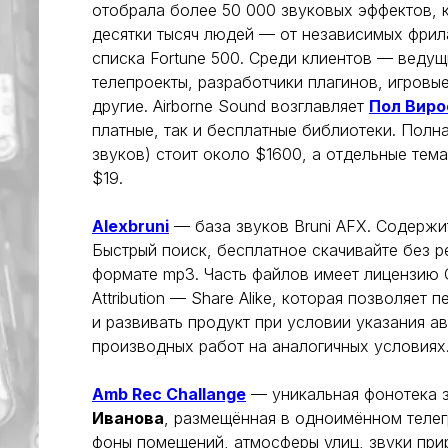
отобрала более 50 000 звуковых эффектов, 
десятки тысяч людей — от независимых фрил
списка Fortune 500. Среди клиентов — ведущ
телепроекты, разработчики плагинов, игровы
другие. Airborne Sound возглавляет
Пол Виро
платные, так и бесплатные библиотеки. Полна
звуков) стоит около $1600, а отдельные тем
$19.
Alexbruni
— база звуков Bruni AFX. Содержит
Быстрый поиск, бесплатное скачивайте без ре
формате mp3. Часть файлов имеет лицензию 
Attribution — Share Alike, которая позволяет 
и развивать продукт при условии указания а
производных работ на аналогичных условиях
Amb Rec Challange
— уникальная фонотека 
Иванова
, размещённая в одноимённом телег
фоны помещений, атмосферы улиц, звуки прир