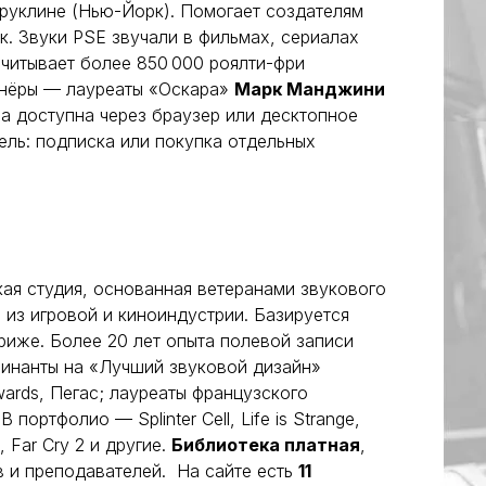
руклине (Нью-Йорк). Помогает создателям
к. Звуки PSE звучали в фильмах, сериалах
считывает более 850 000 роялти-фри
тнёры — лауреаты «Оскара»
Марк Манджини
а доступна через браузер или десктопное
ль: подписка или покупка отдельных
ая студия, основанная ветеранами звукового
 из игровой и киноиндустрии. Базируется
ариже. Более 20 лет опыта полевой записи
минанты на «Лучший звуковой дизайн»
ards, Пегас; лауреаты французского
 портфолио — Splinter Cell, Life is Strange,
, Far Cry 2 и другие.
Библиотека платная
,
в и преподавателей. На сайте есть
11