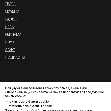
ТЕАТР
МУЗЫКА
РАДИО
ИГРЫ
РЕКЛАМА
СЛУХ
СОФТ
ПОДКАСТЫ
Для улучшения пользовательского опыта, аналитики
и персонализации контента на Сайте используются следующие
файлы cookie:
— технические файлы cookie
— статистические файлы cookie
Порядок сбора, обработки, а также состав файлов cookie